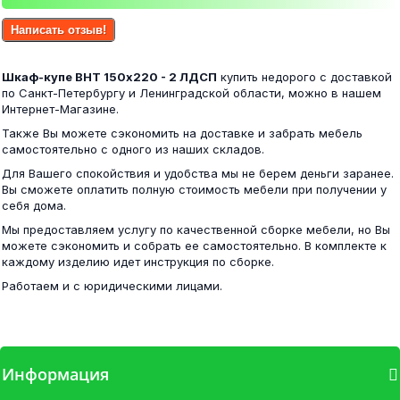
Обувница Танго кантербери/сонома
Написать отзыв!
24 700 ₽
Шкаф-купе ВНТ 150х220 - 2 ЛДСП
купить недорого с доставкой
4 500 ₽
по Санкт-Петербургу и Ленинградской области, можно в нашем
Интернет-Магазине.
Также Вы можете сэкономить на доставке и забрать мебель
самостоятельно с одного из наших складов.
Альянс 2,0 шкаф-купе венге/белфорд
Для Вашего спокойствия и удобства мы не берем деньги заранее.
Шкаф 2х створчатый Гармония ШК 603 М шимо
Вы сможете оплатить полную стоимость мебели при получении у
себя дома.
37 400 ₽
Мы предоставляем услугу по качественной сборке мебели, но Вы
10 500 ₽
можете сэкономить и собрать ее самостоятельно. В комплекте к
каждому изделию идет инструкция по сборке.
Работаем и с юридическими лицами.
Андрей-1 шкаф-купе венге/белфорд
Диван Новгород-30 (увеличенный) коричневый
Информация
24 800 ₽