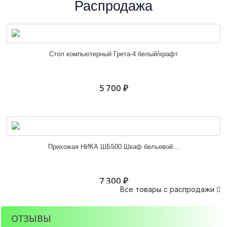
Распродажа
Шкаф-купе Маэстро венге/лоредо
Стол компьютерный Грета-4 белый/крафт
27 300 ₽
5 700 ₽
Альянс 1,0 м шкаф-купе венге
Прихожая НИКА ШБ500 Шкаф бельевой...
19 200 ₽
7 300 ₽
Все товары с распродажи

ОТЗЫВЫ
Альянс 1,5 м шкаф-купе белфорд