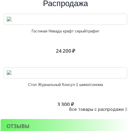
Распродажа
Шкаф-купе Маэстро венге/лоредо
Гостиная Невада крафт серый/графит
27 300 ₽
24 200 ₽
Альянс 1,0 м шкаф-купе венге
Стол Журнальный Консул-1 шимо/сонома
19 200 ₽
3 300 ₽
Все товары с распродажи

ОТЗЫВЫ
Альянс 1,5 м шкаф-купе белфорд