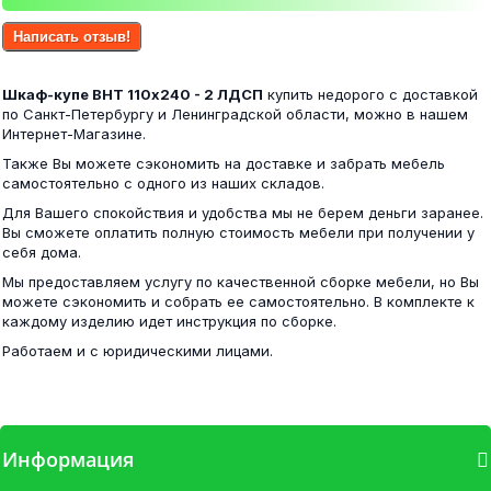
Стол обеденный нераскладной Норман...
Написать отзыв!
24 700 ₽
Шкаф-купе ВНТ 110х240 - 2 ЛДСП
купить недорого с доставкой
10 000 ₽
по Санкт-Петербургу и Ленинградской области, можно в нашем
Интернет-Магазине.
Также Вы можете сэкономить на доставке и забрать мебель
самостоятельно с одного из наших складов.
Альянс 2,0 шкаф-купе венге/белфорд
Для Вашего спокойствия и удобства мы не берем деньги заранее.
Матрас Capri 80х200
Вы сможете оплатить полную стоимость мебели при получении у
себя дома.
37 400 ₽
Мы предоставляем услугу по качественной сборке мебели, но Вы
14 100 ₽
можете сэкономить и собрать ее самостоятельно. В комплекте к
каждому изделию идет инструкция по сборке.
Работаем и с юридическими лицами.
Андрей-1 шкаф-купе венге/белфорд
Стол компьютерный Бейсик венге/лоредо
Информация
24 800 ₽