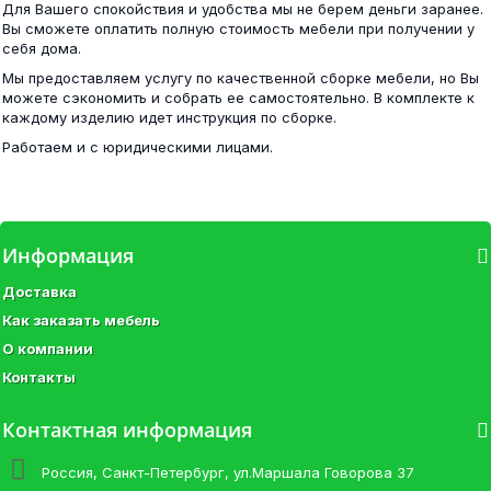
Для Вашего спокойствия и удобства мы не берем деньги заранее.
Ямайка Вешалка ЯПВ-1 белый
Вы сможете оплатить полную стоимость мебели при получении у
себя дома.
20 400 ₽
Мы предоставляем услугу по качественной сборке мебели, но Вы
3 800 ₽
можете сэкономить и собрать ее самостоятельно. В комплекте к
каждому изделию идет инструкция по сборке.
Работаем и с юридическими лицами.
Фиеста шкаф угловой венге/лоредо
Диван Петербург 20
Информация
11 500 ₽
Доставка
20 300 ₽
Как заказать мебель
О компании
Контакты
Шкаф 2-х ств.с перегородкой венге/лоредо
Контактная информация
Стеллаж Ромео-4 шимо/сонома
10 100 ₽
Россия, Санкт-Петербург, ул.Маршала Говорова 37