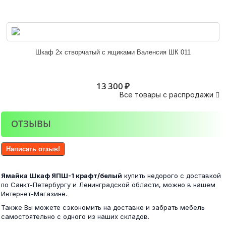
Белла венге/ясень белый
Шкаф 2х створчатый с ящиками Валенсия ШК 011
6 100 ₽
13 300 ₽
Все товары с распродажи

ОТЗЫВЫ
Фиеста шкаф 3-х створчатый венге/лоредо
Стол компьютерный №5 Анкор
Написать отзыв!
17 500 ₽
Ямайка Шкаф ЯПШ-1 крафт/белый
купить недорого с доставкой
8 300 ₽
по Санкт-Петербургу и Ленинградской области, можно в нашем
Интернет-Магазине.
Также Вы можете сэкономить на доставке и забрать мебель
самостоятельно с одного из наших складов.
Фиеста шкаф 4-х створчатый венге/лоредо