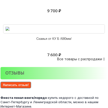
10 600 ₽
9 700 ₽
Белла венге/ясень белый
Скамья от КУ Б /680мм/
6 100 ₽
7 600 ₽
Все товары с распродажи

ОТЗЫВЫ
Фиеста шкаф 3-х створчатый венге/лоредо
Стол компьютерный Лайф белый/грей
Написать отзыв!
17 500 ₽
Фиеста пенал венге/лоредо
купить недорого с доставкой по
8 200 ₽
Санкт-Петербургу и Ленинградской области, можно в нашем
Интернет-Магазине.