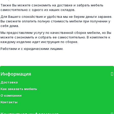
Также Вы можете сэкономить на доставке и забрать мебель
самостоятельно с одного из наших складов.
Фиеста шкаф 4-х створчатый венге/лоредо
Для Вашего спокойствия и удобства мы не берем деньги заранее.
Тумба многоцелевого назначения Тео...
Вы сможете оплатить полную стоимость мебели при получении у
себя дома.
20 400 ₽
Мы предоставляем услугу по качественной сборке мебели, но Вы
7 600 ₽
можете сэкономить и собрать ее самостоятельно. В комплекте к
каждому изделию идет инструкция по сборке.
Работаем и с юридическими лицами.
Фиеста шкаф угловой венге/лоредо
Кровать с ортопедом Сальма КР 024
Информация
11 500 ₽
Доставка
18 700 ₽
Как заказать мебель
О компании
Контакты
Шкаф 2-х ств.с перегородкой венге/лоредо
Тумба прикроватная ТБ Венеция