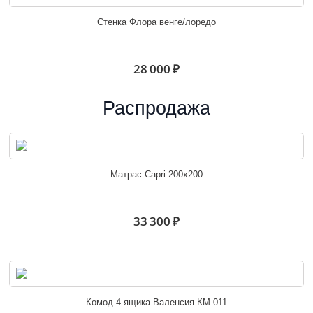
Стенка Флора венге/лоредо
28 000 ₽
Распродажа
Белла центр.секция венге/ясень белый
Матрас Capri 200х200
19 600 ₽
33 300 ₽
Стенка Соло № 5
Комод 4 ящика Валенсия КМ 011