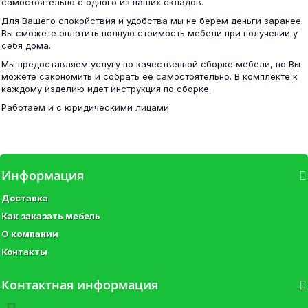
самостоятельно с одного из наших складов.
Для Вашего спокойствия и удобства мы не берем деньги заранее.
Вы сможете оплатить полную стоимость мебели при получении у
Стенка Соло № 10
себя дома.
Шкаф-купе ВНТ 230х240 - 3 ЛДСП
Мы предоставляем услугу по качественной сборке мебели, но Вы
можете сэкономить и собрать ее самостоятельно. В комплекте к
30 000 ₽
каждому изделию идет инструкция по сборке.
48 100 ₽
Работаем и с юридическими лицами.
Стенка Флоренция-5 сонома/белый глянец
Информация
Стол компьютерный №8 шимо
Доставка
32 800 ₽
Как заказать мебель
10 100 ₽
О компании
Контакты
Контактная информация