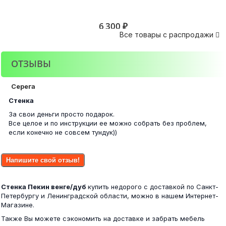
16 900 ₽
6 300 ₽
Все товары с распродажи

ОТЗЫВЫ
Стенка Соло № 6 венге/дуб
Челси Стол угловой Графит
Серега
9 600 ₽
Стенка
За свои деньги просто подарок.
9 600 ₽
Все целое и по инструкции ее можно собрать без проблем,
если конечно не совсем тундук))
Стенка Соло № 8 венге/дуб
Напишите свой отзыв!
Ямайка Обувница ЯПТ-1 шимо/сонома
Стенка Пекин венге/дуб
купить недорого с доставкой по Санкт-
19 100 ₽
Петербургу и Ленинградской области, можно в нашем Интернет-
Магазине.
4 000 ₽
Также Вы можете сэкономить на доставке и забрать мебель