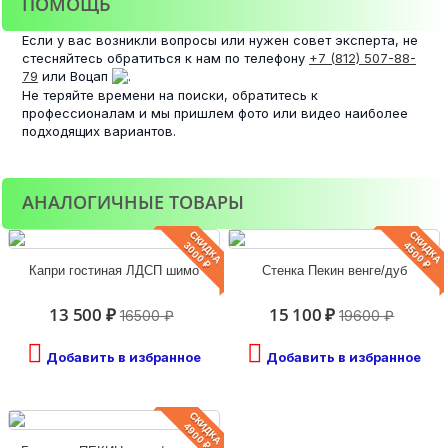
ПОМОЩЬ
Если у вас возникли вопросы или нужен совет эксперта, не
стесняйтесь обратиться к нам по телефону
+7 (812) 507-88-
79
или Воцап
.
Не теряйте времени на поиски, обратитесь к
профессионалам и мы пришлем фото или видео наиболее
подходящих вариантов.
АНАЛОГИЧНЫЕ ТОВАРЫ
СКИДКА
СКИДКА
3000 ₽
4500 ₽
Капри гостиная ЛДСП шимо
Стенка Пекин венге/дуб
13 500 ₽
15 100 ₽
16500 ₽
19600 ₽
Добавить в избранное
Добавить в избранное
СКИДКА
4900 ₽