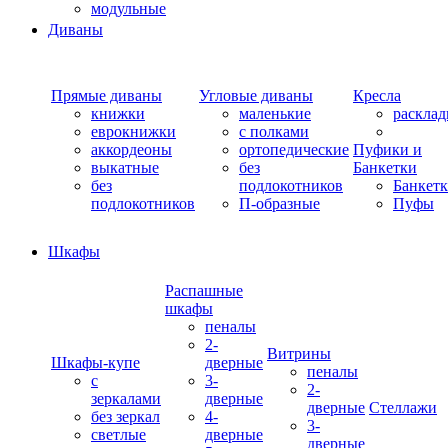
модульные
Диваны
Прямые диваны
Угловые диваны
Кресла
книжки
маленькие
раскла
еврокнижки
с полками
аккордеоны
ортопедические
Пуфики и
выкатные
без
Банкетки
без
подлокотников
Банкет
подлокотников
П-образные
Пуфы
Шкафы
Распашные
шкафы
пеналы
2-
Витрины
Шкафы-купе
дверные
пеналы
с
3-
2-
зеркалами
дверные
дверные
Стеллажи
без зеркал
4-
3-
светлые
дверные
дверные