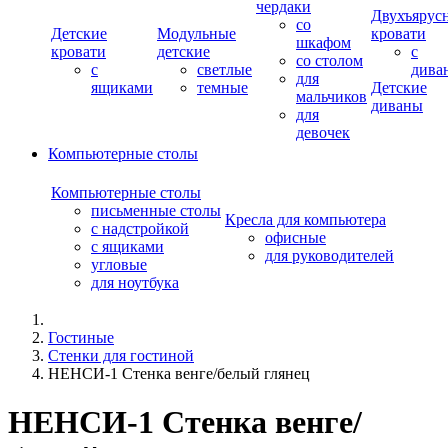
чердаки
Двухъярус
со
Детские
Модульные
кровати
шкафом
кровати
детские
с
со столом
с
светлые
дива
для
ящиками
темные
Детские
мальчиков
диваны
для
девочек
Компьютерные столы
Компьютерные столы
письменные столы
Кресла для компьютера
с надстройкой
офисные
с ящиками
для руководителей
угловые
для ноутбука
Гостиные
Стенки для гостиной
НЕНСИ-1 Стенка венге/белый глянец
НЕНСИ-1 Стенка венге/