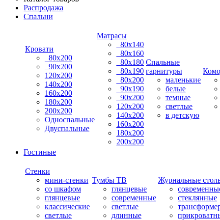
Распродажа
Спальни
Матрасы
80х140
Кровати
80х160
80х200
80х180
Спальные
90х200
80х190
гарнитуры
Ком
120х200
80х200
маленькие
140х200
90х190
белые
160х200
90х200
темные
180х200
120х200
светлые
200х200
140х200
в детскую
Односпальные
160х200
Двуспальные
180х200
200х200
Гостиные
Стенки
мини-стенки
Тумбы ТВ
Журнальные стол
со шкафом
глянцевые
современны
глянцевые
современные
стеклянные
классические
светлые
трансформе
светлые
длинные
прикроватн