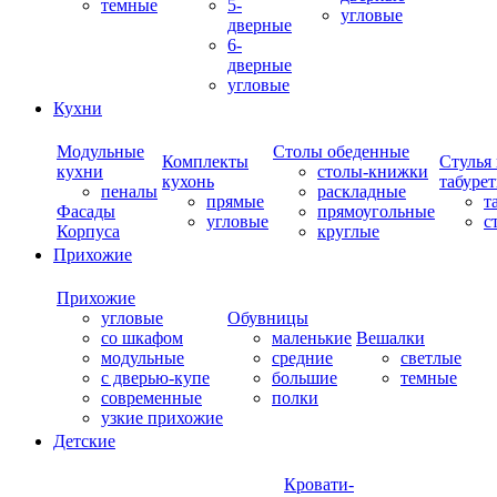
темные
5-
угловые
дверные
6-
дверные
угловые
Кухни
Модульные
Столы обеденные
Комплекты
Стулья
кухни
столы-книжки
кухонь
табуре
пеналы
раскладные
прямые
т
Фасады
прямоугольные
угловые
с
Корпуса
круглые
Прихожие
Прихожие
угловые
Обувницы
со шкафом
маленькие
Вешалки
модульные
средние
светлые
с дверью-купе
большие
темные
современные
полки
узкие прихожие
Детские
Кровати-