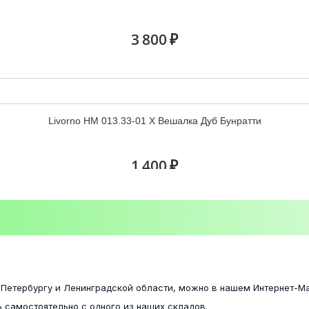
10 600 ₽
3 800 ₽
Белла венге/ясень белый
Livorno НМ 013.33-01 Х Вешалка Дуб Бунратти
6 100 ₽
1 400 ₽
Фиеста шкаф 3-х створчатый венге/лоредо
Кровать Валенсия КР 011 с ортопед.осн. 140
17 500 ₽
-Петербургу и Ленинградской области, можно в нашем Интернет-Ма
16 400 ₽
 самостоятельно с одного из наших складов.