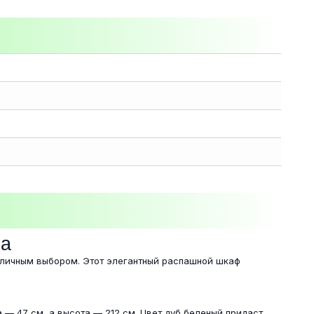
ра
отличным выбором. Этот элегантный распашной шкаф
 — 47 см, а высота — 212 см. Цвет дуб беленый придаст