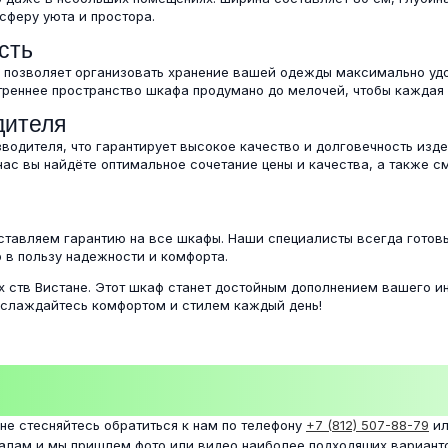
сферу уюта и простора.
сть
о позволяет организовать хранение вашей одежды максимально удо
утреннее пространство шкафа продумано до мелочей, чтобы каждая
дителя
водителя, что гарантирует высокое качество и долговечность изд
 нас вы найдёте оптимальное сочетание цены и качества, а также
ставляем гарантию на все шкафы. Наши специалисты всегда готовы
 в пользу надежности и комфорта.
х ств Вистане. Этот шкаф станет достойным дополнением вашего и
аслаждайтесь комфортом и стилем каждый день!
 не стесняйтесь обратиться к нам по телефону
+7 (812) 507-88-79
ил
налам и мы пришлем фото или видео наиболее подходящих вариант