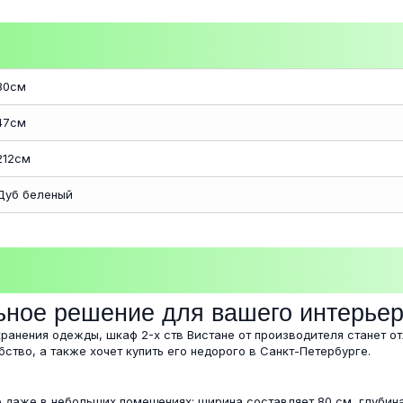
80см
47см
212см
Дуб беленый
ьное решение для вашего интерье
хранения одежды, шкаф 2-х ств Вистане от производителя станет 
бство, а также хочет купить его недорого в Санкт-Петербурге.
 даже в небольших помещениях: ширина составляет 80 см, глубина