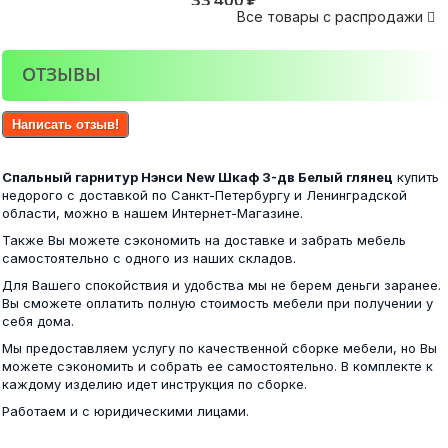
Все товары с распродажи

ОТЗЫВЫ
Фиеста шкаф 3-х створчатый венге/лоредо
Bergen НМ 011.60-01 Х Полка Белый
Написать отзыв!
17 500 ₽
Спальный гарнитур Нэнси New Шкаф 3-дв Белый глянец
купить
1 200 ₽
недорого с доставкой по Санкт-Петербургу и Ленинградской
области, можно в нашем Интернет-Магазине.
Также Вы можете сэкономить на доставке и забрать мебель
самостоятельно с одного из наших складов.
Фиеста шкаф 4-х створчатый венге/лоредо
Для Вашего спокойствия и удобства мы не берем деньги заранее.
Шкаф 2-х ств.с перегородкой венге/лоредо
Вы сможете оплатить полную стоимость мебели при получении у
себя дома.
20 400 ₽
Мы предоставляем услугу по качественной сборке мебели, но Вы
10 100 ₽
можете сэкономить и собрать ее самостоятельно. В комплекте к
каждому изделию идет инструкция по сборке.
Работаем и с юридическими лицами.
Фиеста шкаф угловой венге/лоредо