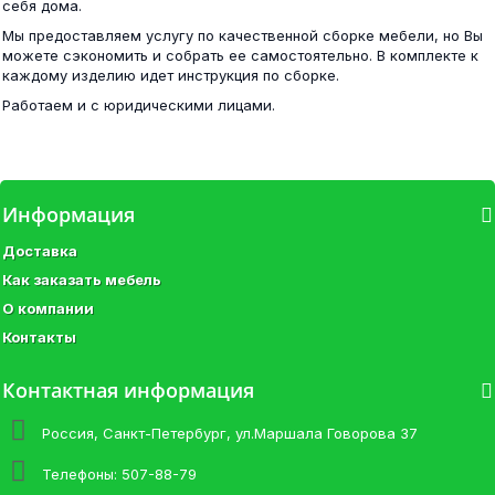
себя дома.
52 600 ₽
Мы предоставляем услугу по качественной сборке мебели, но Вы
20 200 ₽
можете сэкономить и собрать ее самостоятельно. В комплекте к
каждому изделию идет инструкция по сборке.
Работаем и с юридическими лицами.
Спальня Камелия № 2 с кроватью 1600
Стол компьютерный Сокол КСТ-106-1 белый
Информация
61 200 ₽
Доставка
16 400 ₽
Как заказать мебель
О компании
Контакты
Мебель в спальню Камелия № 3
Контактная информация
Шкаф-купе ВНТ 210х220 - 3 зеркала
72 100 ₽
Россия, Санкт-Петербург, ул.Маршала Говорова 37
42 400 ₽
Телефоны:
507-88-79