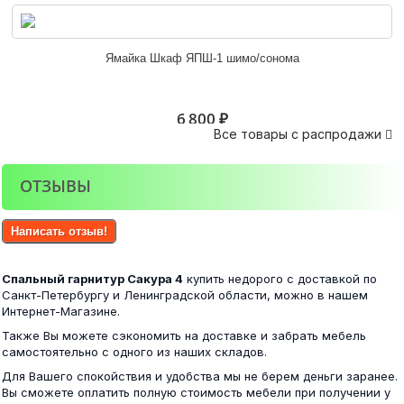
Спальня Эко венге/лоредо
Ямайка Шкаф ЯПШ-1 шимо/сонома
40 000 ₽
6 800 ₽
Все товары с распродажи

ОТЗЫВЫ
Спальня Вояж
Комод Алекса венге
Написать отзыв!
96 300 ₽
Спальный гарнитур Сакура 4
купить недорого с доставкой по
10 200 ₽
Санкт-Петербургу и Ленинградской области, можно в нашем
Интернет-Магазине.
Также Вы можете сэкономить на доставке и забрать мебель
самостоятельно с одного из наших складов.
Спальня Камелия № 1 с кроватью 1400
Для Вашего спокойствия и удобства мы не берем деньги заранее.
Кровать КР-140 Венеция
Вы сможете оплатить полную стоимость мебели при получении у