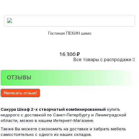
Белла венге/ясень белый
Гостиная ПЕКИН шимо
6 100 ₽
16 300 ₽
Все товары с распродажи

ОТЗЫВЫ
Фиеста шкаф 3-х створчатый венге/лоредо
Шкаф-купе ЭЛЕГАНТ 3 шимо
Написать отзыв!
17 500 ₽
Сакура Шкаф 2-х створчатый комбинированный
купить
17 500 ₽
недорого с доставкой по Санкт-Петербургу и Ленинградской
области, можно в нашем Интернет-Магазине.
Также Вы можете сэкономить на доставке и забрать мебель
самостоятельно с одного из наших складов.
Фиеста шкаф 4-х створчатый венге/лоредо