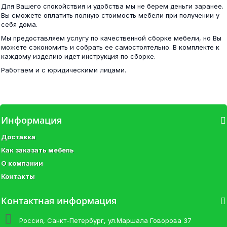
Для Вашего спокойствия и удобства мы не берем деньги заранее.
Диван Новгород-30 (увеличенный) коричневый
Вы сможете оплатить полную стоимость мебели при получении у
себя дома.
20 400 ₽
Мы предоставляем услугу по качественной сборке мебели, но Вы
16 300 ₽
можете сэкономить и собрать ее самостоятельно. В комплекте к
каждому изделию идет инструкция по сборке.
Работаем и с юридическими лицами.
Фиеста шкаф угловой венге/лоредо
Марсель НМ 013.51 Шкаф комбинированный...
Информация
11 500 ₽
Доставка
22 000 ₽
Как заказать мебель
О компании
Контакты
Шкаф 2-х ств.с перегородкой венге/лоредо
Контактная информация
Гостиная Яна ШК 752 шкаф 3-х ств....
10 100 ₽
Россия, Санкт-Петербург, ул.Маршала Говорова 37