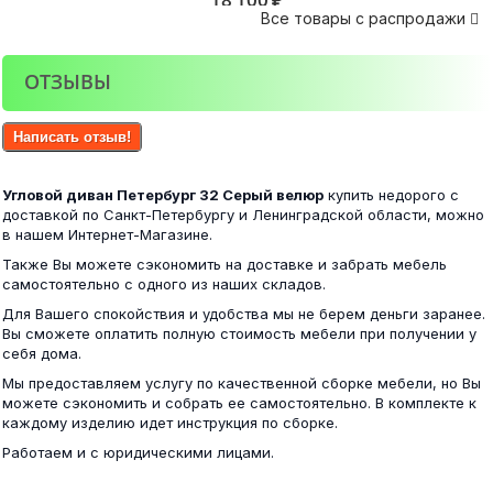
Все товары с распродажи

ОТЗЫВЫ
Угловой диван Петербург 30
Диван угловой Новгород-34 бежевый
Написать отзыв!
31 500 ₽
Угловой диван Петербург 32 Серый велюр
купить недорого с
32 400 ₽
доставкой по Санкт-Петербургу и Ленинградской области, можно
в нашем Интернет-Магазине.
Также Вы можете сэкономить на доставке и забрать мебель
самостоятельно с одного из наших складов.
Угловой диван Петербург 31
Для Вашего спокойствия и удобства мы не берем деньги заранее.
Кровать ЭКО 1,2 Дуб Вотан-Белый гладкий
Вы сможете оплатить полную стоимость мебели при получении у
себя дома.
31 500 ₽
Мы предоставляем услугу по качественной сборке мебели, но Вы
6 500 ₽
можете сэкономить и собрать ее самостоятельно. В комплекте к
каждому изделию идет инструкция по сборке.
Работаем и с юридическими лицами.
Угловой диван Петербург 33