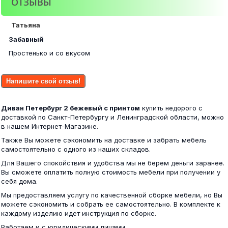
ОТЗЫВЫ
Стеллаж угловой Марта-15 ШУ
Симпл Прихожая ПР-04 белый
Татьяна
4 500 ₽
Забавный
Простенько и со вкусом
12 600 ₽
Напишите свой отзыв!
Угол №1 Вега (рельеф пастель)
Диван Петербург 2 бежевый с принтом
купить недорого с
Ким Кровать 1,6м венге/белый глянец
доставкой по Санкт-Петербургу и Ленинградской области, можно
в нашем Интернет-Магазине.
4 900 ₽
Также Вы можете сэкономить на доставке и забрать мебель
15 100 ₽
самостоятельно с одного из наших складов.
Для Вашего спокойствия и удобства мы не берем деньги заранее.
Вы сможете оплатить полную стоимость мебели при получении у
себя дома.
Диван Петербург 1
Мы предоставляем услугу по качественной сборке мебели, но Вы
можете сэкономить и собрать ее самостоятельно. В комплекте к
Стеллаж № 2 белфорд
каждому изделию идет инструкция по сборке.
13 200 ₽
Работаем и с юридическими лицами.