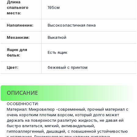
Длина
спального
195см
места:
Наполнение:
Высокоэластичная пена
Механизм:
Выкатной
Ящик для
Есть ящик
белья:
Цвет:
бежевый с принтом
ОПИСАНИЕ
ОСОБЕННОСТИ:
Материал: Микровелюр -современный, прочный материал с
очень коротким плотным ворсом, который долго может
держать на поверхности разлитую жидкость, не давая ей
быстро впитаться, мягкий, антивандальный,
гиппоаллергенный, дышащий, с повышенной устойчивостью
к истиранию. Рекомендован при наличии животных.