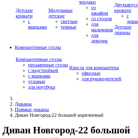
чердаки
Двухъярус
со
Детские
Модульные
кровати
шкафом
кровати
детские
с
со столом
с
светлые
дива
для
ящиками
темные
Детские
мальчиков
диваны
для
девочек
Компьютерные столы
Компьютерные столы
письменные столы
Кресла для компьютера
с надстройкой
офисные
с ящиками
для руководителей
угловые
для ноутбука
Диваны
Прямые диваны
Диван Новгород-22 большой коричневый
Диван Новгород-22 большой