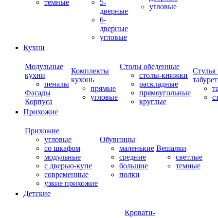
темные
5-
угловые
дверные
6-
дверные
угловые
Кухни
Модульные
Столы обеденные
Комплекты
Стулья
кухни
столы-книжки
кухонь
табуре
пеналы
раскладные
прямые
т
Фасады
прямоугольные
угловые
с
Корпуса
круглые
Прихожие
Прихожие
угловые
Обувницы
со шкафом
маленькие
Вешалки
модульные
средние
светлые
с дверью-купе
большие
темные
современные
полки
узкие прихожие
Детские
Кровати-