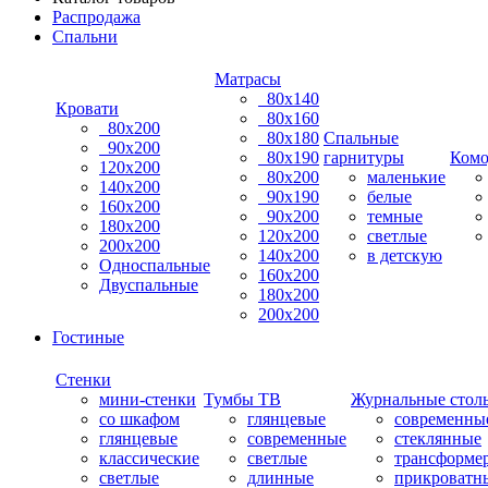
Распродажа
Спальни
Матрасы
80х140
Кровати
80х160
80х200
80х180
Спальные
90х200
80х190
гарнитуры
Ком
120х200
80х200
маленькие
140х200
90х190
белые
160х200
90х200
темные
180х200
120х200
светлые
200х200
140х200
в детскую
Односпальные
160х200
Двуспальные
180х200
200х200
Гостиные
Стенки
мини-стенки
Тумбы ТВ
Журнальные стол
со шкафом
глянцевые
современны
глянцевые
современные
стеклянные
классические
светлые
трансформе
светлые
длинные
прикроватн