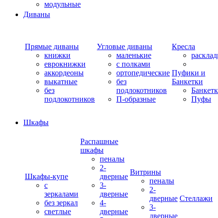
модульные
Диваны
Прямые диваны
Угловые диваны
Кресла
книжки
маленькие
раскла
еврокнижки
с полками
аккордеоны
ортопедические
Пуфики и
выкатные
без
Банкетки
без
подлокотников
Банкет
подлокотников
П-образные
Пуфы
Шкафы
Распашные
шкафы
пеналы
2-
Витрины
Шкафы-купе
дверные
пеналы
с
3-
2-
зеркалами
дверные
дверные
Стеллажи
без зеркал
4-
3-
светлые
дверные
дверные