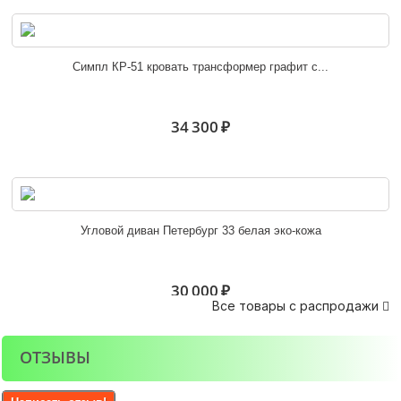
Кресло Лагуна 6-5116 эко-кожа кофе с молоком
Симпл КР-51 кровать трансформер графит с...
11 000 ₽
34 300 ₽
Кресло Лагуна 6-5116 тёмно-коричневая...
Угловой диван Петербург 33 белая эко-кожа
11 000 ₽
30 000 ₽
Все товары с распродажи

ОТЗЫВЫ
Кресло КУБА 600 ткань Confetti №10...
Шкаф-купе ЭКО шимо