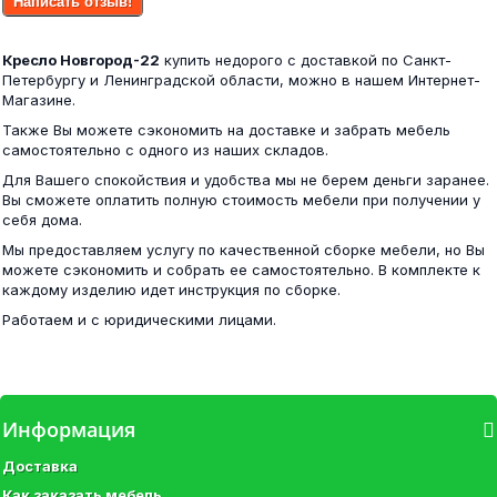
Написать отзыв!
19 600 ₽
Кресло Новгород-22
купить недорого с доставкой по Санкт-
15 400 ₽
Петербургу и Ленинградской области, можно в нашем Интернет-
Магазине.
Также Вы можете сэкономить на доставке и забрать мебель
самостоятельно с одного из наших складов.
Кресло КУБА 600 ткань Confetti №14...
Для Вашего спокойствия и удобства мы не берем деньги заранее.
Шкаф Наоми ШК-23 белый глянец
Вы сможете оплатить полную стоимость мебели при получении у
себя дома.
19 600 ₽
Мы предоставляем услугу по качественной сборке мебели, но Вы
18 400 ₽
можете сэкономить и собрать ее самостоятельно. В комплекте к
каждому изделию идет инструкция по сборке.
Работаем и с юридическими лицами.
Кресло КУБА 600 ткань Confetti №17 (зеленый)
Нэнси New Тумба ТВ 2дв.+1ящ Белый глянец
Информация
19 600 ₽
Доставка
12 100 ₽
Как заказать мебель