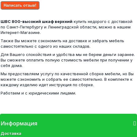
Стеллаж № 2 белфорд
Написать отзыв!
4 500 ₽
ШВС 800-высокий шкаф верхний
купить недорого с доставкой
4 100 ₽
по Санкт-Петербургу и Ленинградской области, можно в нашем
Интернет-Магазине.
Также Вы можете сэкономить на доставке и забрать мебель
самостоятельно с одного из наших складов.
Угол №1 Вега (рельеф пастель)
Для Вашего спокойствия и удобства мы не берем деньги заранее.
Стол кухонный раскладной белфорд
Вы сможете оплатить полную стоимость мебели при получении у
себя дома.
4 900 ₽
Мы предоставляем услугу по качественной сборке мебели, но Вы
3 600 ₽
можете сэкономить и собрать ее самостоятельно. В комплекте к
каждому изделию идет инструкция по сборке.
Работаем и с юридическими лицами.
Диван Петербург 1
Bergen НМ 013.07 Шкаф комбинированный...
Информация
13 200 ₽
Доставка
17 800 ₽