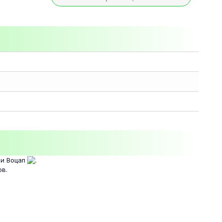
и Воцап
.
ов.