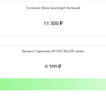
3 200 ₽
Гостиная Мини венге/дуб беленый
11 300 ₽
Кровать Гармония КР 603 90х200 шимо
6 300 ₽
Стол компьютерный Квартет-2 белый