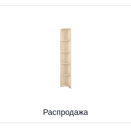
Распродажа
Угловое завершение Колибри сонома