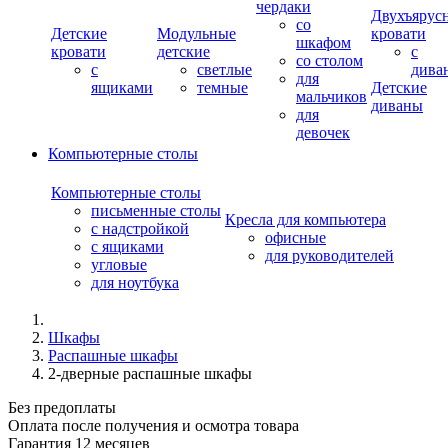
чердаки
Двухъярус
со
Детские
Модульные
кровати
шкафом
кровати
детские
с
со столом
с
светлые
дива
для
ящиками
темные
Детские
мальчиков
диваны
для
девочек
Компьютерные столы
Компьютерные столы
письменные столы
Кресла для компьютера
с надстройкой
офисные
с ящиками
для руководителей
угловые
для ноутбука
Шкафы
Распашные шкафы
2-дверные распашные шкафы
Очистить
Без предоплаты
Оплата после получения и осмотра товара
Гарантия 12 месяцев
Цена