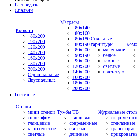
Распродажа
Спальни
Матрасы
80х140
Кровати
80х160
80х200
80х180
Спальные
90х200
80х190
гарнитуры
Ком
120х200
80х200
маленькие
140х200
90х190
белые
160х200
90х200
темные
180х200
120х200
светлые
200х200
140х200
в детскую
Односпальные
160х200
Двуспальные
180х200
200х200
Гостиные
Стенки
мини-стенки
Тумбы ТВ
Журнальные стол
со шкафом
глянцевые
современны
глянцевые
современные
стеклянные
классические
светлые
трансформе
светлые
длинные
прикроватн