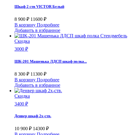
Горизонт
17
Гранд-Кволити
2
Шкаф 2 ств VICTOR Белый
Двенадцать стульев
8
Декоплинт
0
8 900 ₽
11600 ₽
ДЕЛКОМ40
0
В корзину
Подробнее
Добавить в избранное
Диал
27
Диваны МБ
0
Скидка
Димакс
0
ДСВ
18
3000 ₽
Европа
0
Интерьер-Центр
66
ШК-201 Машенька ЛДСП шкаф полка...
Калифорния мебель
0
Командор
0
8 300 ₽
11300 ₽
Корвет
68
В корзину
Подробнее
Кристалл
0
Добавить в избранное
Ладья
0
Скидка
Марбакс
0
Марибель
0
3400 ₽
МАРС
0
Матрасы
0
Денвер шкаф 2х-ств.
Мебелико
0
Мебель 24
0
10 900 ₽
14300 ₽
Мебель-Трейд
0
В корзину
Подробнее