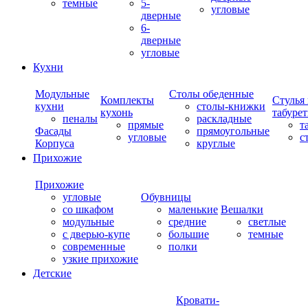
темные
5-
угловые
дверные
6-
дверные
угловые
Кухни
Модульные
Столы обеденные
Комплекты
Стулья
кухни
столы-книжки
кухонь
табуре
пеналы
раскладные
прямые
т
Фасады
прямоугольные
угловые
с
Корпуса
круглые
Прихожие
Прихожие
угловые
Обувницы
со шкафом
маленькие
Вешалки
модульные
средние
светлые
с дверью-купе
большие
темные
современные
полки
узкие прихожие
Детские
Кровати-