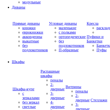
модульные
Диваны
Прямые диваны
Угловые диваны
Кресла
книжки
маленькие
раскла
еврокнижки
с полками
аккордеоны
ортопедические
Пуфики и
выкатные
без
Банкетки
без
подлокотников
Банкет
подлокотников
П-образные
Пуфы
Шкафы
Распашные
шкафы
пеналы
2-
Витрины
Шкафы-купе
дверные
пеналы
с
3-
2-
зеркалами
дверные
дверные
Стеллажи
без зеркал
4-
3-
светлые
дверные
дверные