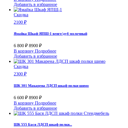
Мебельград
8
Добавить в избранное
Мебельный двор
8
Скидка
Мебельсон
29
Микон
33
2100 ₽
Мир
0
Миф
115
Ямайка Шкаф ЯПШ-1 венге/дуб молочный
Модуль
0
Невский Ламинат
0
6 800 ₽
8900 ₽
Нижегородмебель и К
37
В корзину
Подробнее
НК Мебель
16
Добавить в избранное
Нонтон
31
Скидка
Олимп(Олмеко)
2
Пеликан
2
2300 ₽
Петровская мебель
0
Пиррогрупп
0
ШК 301 Макарена ЛДСП шкаф полки шимо
Просто хорошая мебель
0
Росток
10
6 600 ₽
8900 ₽
Сведста
24
В корзину
Подробнее
СВК
14
Добавить в избранное
Сильва
9
Сириус
0
Сокол
0
ШК 555 Бася ЛДСП шкаф полки...