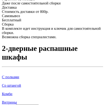
Даже после самостоятельной сборки
Доставка
5100
₽
88800
₽
Стоимость доставки от 800р.
Самовывоз
Ширина:
Бесплатный
Сборка
В комплекте идет инструкция и ключик для самостоятельной
50
см
130
см
сборки.
Возможна сборка специалистами.
Глубина:
2-дверные распашные
30
см
61
см
шкафы
Высота:
95
см
260
см
Цвет
С полками
Со штангой
Белый
2
Комби
еще...
меньше
Витрины
Поставщик