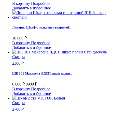
Corretto
0
В корзину
Подробнее
MAKMART
0
Добавить в избранное
MEBEL IMPEX
0
Mebior Tech
0
Sheffilton
0
Ливорно Шкаф с полками и витриной...
Slotex
0
SV-Мебель
15
18 800 ₽
Thermoplast
0
В корзину
Подробнее
Алвест
0
Добавить в избранное
Альбико
0
Аскона
0
Скидка
БИ-мебель
0
2300 ₽
БМ-Мебель
0
БН-мебель
0
ШК 301 Макарена ЛДСП шкаф полки...
Боровичи-Мебель
0
Боярд
0
Браво
10
6 600 ₽
8900 ₽
В корзину
Подробнее
БТС
20
Добавить в избранное
Бюрократ
0
ВВР
0
Скидка
Вента
0
2700 ₽
Гасоян
0