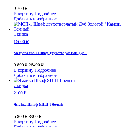
Союз-Мебель
5
Стендмебель
84
9 700 ₽
Степп
0
В корзину
Подробнее
Стиль
19
Добавить в избранное
Столлайн
0
Талмер групп
0
Скидка
ТриЯ
1
ТЭКС
237
16600 ₽
Феникс
0
ФотоДиваны
0
Метрополис-1 Шкаф двухстворчатый Дуб...
Цех-2
1
Шкафы Е1
96
9 800 ₽
26400 ₽
Элегия
0
В корзину
Подробнее
Эльбрус
0
Добавить в избранное
Эра
20
Скидка
еще...
меньше
2100 ₽
Ямайка Шкаф ЯПШ-1 белый
6 800 ₽
8900 ₽
В корзину
Подробнее
Добавить в избранное