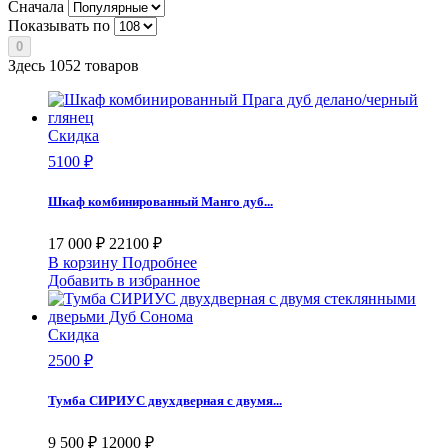
Сначала
Показывать по
0
нет совпадений
Здесь 1052 товаров
Компик
0
ТД Андрей
428
Эталон
299
Скидка
МебельГрупп
29
5100 ₽
Бит и Байт
61
Профи
0
Шкаф комбинированный Манго дуб...
Москва
896
Краснодар
779
17 000 ₽
22100 ₽
Мебельная база
57
В корзину
Подробнее
ХоумГрад
33
Добавить в избранное
Нонтон
411
еще...
меньше
Скидка
2500 ₽
Производитель
Тумба СИРИУС двухдверная с двумя...
нет совпадений
9 500 ₽
12000 ₽