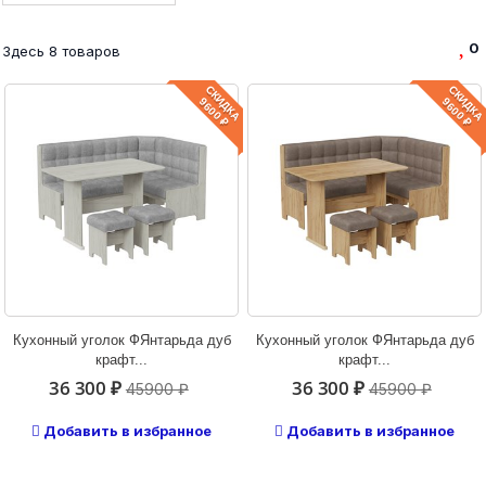
Глубина:
0
Здесь 8 товаров
108
см
110
см
СКИДКА
СКИДКА
9600 ₽
9600 ₽
Высота:
80
см
85
см
Наполнение:
Высокоэластичная пена
2
Кухонный уголок ФЯнтарьда дуб
Кухонный уголок ФЯнтарьда дуб
крафт...
крафт...
36 300 ₽
36 300 ₽
45900 ₽
45900 ₽
Добавить в избранное
Добавить в избранное