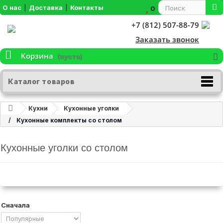
О нас
|
Доставка
|
Контакты
0
+7 (812) 507-88-79
Заказать звонок
Корзина
(пусто)
Каталог товаров
Кухни
Кухонные уголки
Кухонные комплекты со столом
Цена
Кухонные уголки со столом
11400
₽
36300
₽
Ширина:
Сначала
110
см
156
см