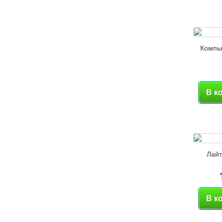
Компь
В к
Лайт
В к