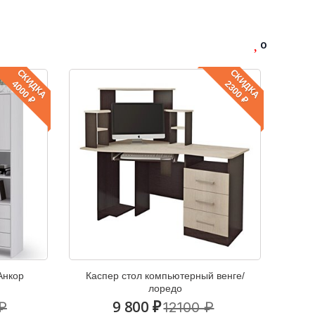
0
СКИДКА
СКИДКА
4000 ₽
2300 ₽
Анкор
Каспер стол компьютерный венге/
лоредо
9 800 ₽
₽
12100 ₽