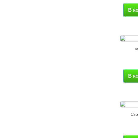
В к
м
В к
Сто