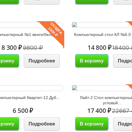
СКИДКА
1500 ₽
мпьютерный №1 венге/белфорд
Компьютерный стол КЛ №6.0 
8 300 ₽
14 800 ₽
9800 ₽
18400 
орзину
Подробнее
В корзину
Подр
омпьютерный Квартет-12 Дуб...
Лайт-2 Стол компьютерны
угловой...
6 500 ₽
17 400 ₽
22667
орзину
Подробнее
В корзину
Подр