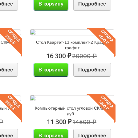
обнее
В корзину
Подробнее
СКИДКА
СКИДКА
1900 ₽
4600 ₽
й СКМУ-4
Стол Квартет-13 комплект-2 Крафт-
графит
16 300 ₽
20900 ₽
обнее
В корзину
Подробнее
СКИДКА
СКИДКА
3000 ₽
3200 ₽
ный Лайт
Компьютерный стол угловой СКМУ-3
дуб...
11 300 ₽
₽
14500 ₽
обнее
В корзину
Подробнее