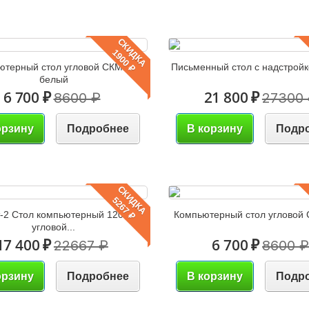
СКИДКА
1900 ₽
ютерный стол угловой СКМУ-4
Письменный стол с надстройко
белый
6 700 ₽
21 800 ₽
8600 ₽
27300
орзину
Подробнее
В корзину
Подр
СКИДКА
5267 ₽
-2 Стол компьютерный 1200
Компьютерный стол угловой 
угловой...
17 400 ₽
6 700 ₽
22667 ₽
8600 ₽
орзину
Подробнее
В корзину
Подр