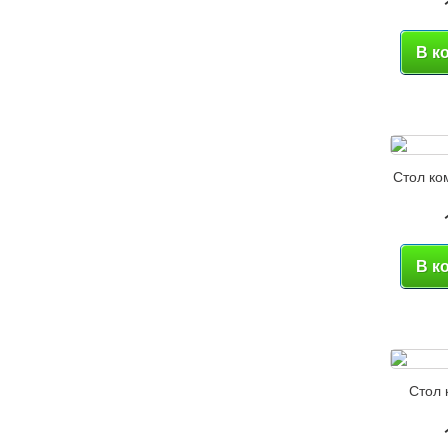
В к
Стол ко
В к
Стол 