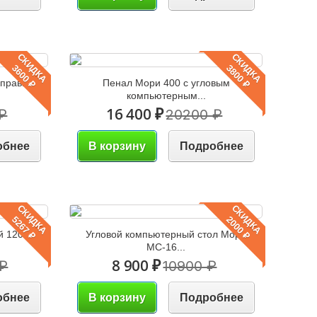
СКИДКА
СКИДКА
3600 ₽
3800 ₽
правый...
Пенал Мори 400 с угловым
компьютерным...
16 400 ₽
₽
20200 ₽
обнее
В корзину
Подробнее
СКИДКА
СКИДКА
5267 ₽
2000 ₽
й 1200
Угловой компьютерный стол Мори
МС-16...
8 900 ₽
 ₽
10900 ₽
обнее
В корзину
Подробнее