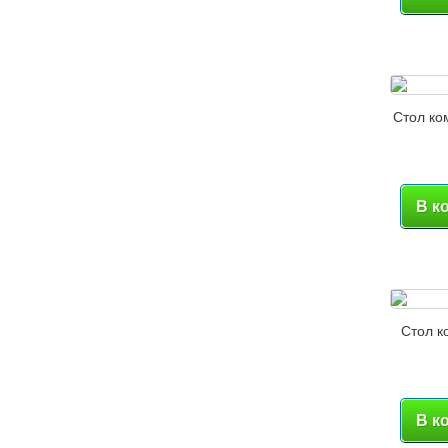
Стол ко
В к
Стол к
В к