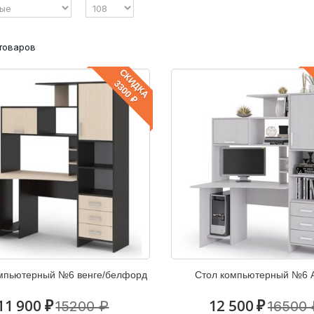
 товаров
СКИДКА
3300 ₽
мпьютерный №6 венге/белфорд
Стол компьютерный №6 
11 900 ₽
12 500 ₽
15200 ₽
16500 