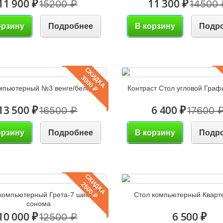
11 900 ₽
11 300 ₽
15200 ₽
14500 
орзину
Подробнее
В корзину
Подр
СКИДКА
3000 ₽
мпьютерный №3 венге/белфорд
Контраст Стол угловой Граф
13 500 ₽
6 400 ₽
16500 ₽
17600 
орзину
Подробнее
В корзину
Подр
СКИДКА
2500 ₽
компьютерный Грета-7 шимо/
Стол компьютерный Кварте
сонома
10 000 ₽
6 500 ₽
12500 ₽