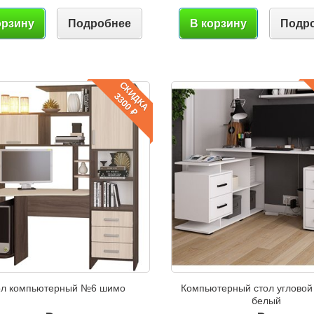
орзину
Подробнее
В корзину
Подр
СКИДКА
3300 ₽
ол компьютерный №6 шимо
Компьютерный стол углово
белый