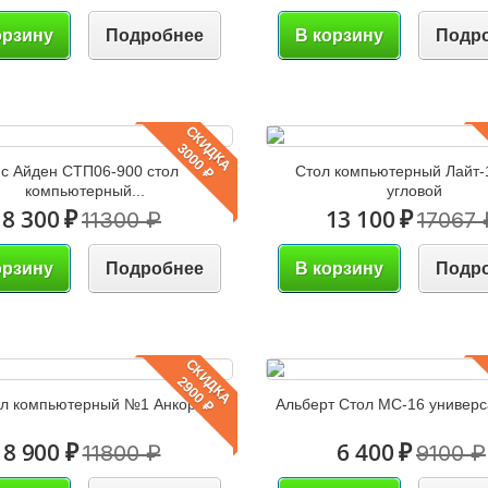
орзину
Подробнее
В корзину
Подр
СКИДКА
3000 ₽
с Айден СТП06-900 стол
Стол компьютерный Лайт-
компьютерный...
угловой
8 300 ₽
13 100 ₽
11300 ₽
17067 
орзину
Подробнее
В корзину
Подр
СКИДКА
2900 ₽
л компьютерный №1 Анкор
Альберт Стол МС-16 универс
8 900 ₽
6 400 ₽
11800 ₽
9100 ₽