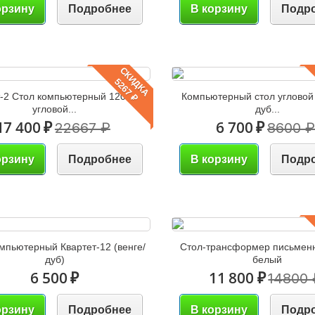
орзину
Подробнее
В корзину
Подр
СКИДКА
5267 ₽
-2 Стол компьютерный 1200
Компьютерный стол углово
угловой...
дуб...
17 400 ₽
6 700 ₽
22667 ₽
8600 ₽
орзину
Подробнее
В корзину
Подр
мпьютерный Квартет-12 (венге/
Стол-трансформер письмен
дуб)
белый
6 500 ₽
11 800 ₽
14800 
орзину
Подробнее
В корзину
Подр