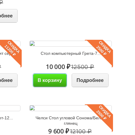
₽
обнее
СКИДКА
СКИДКА
11200 ₽
2500 ₽
ит серый
Стол компьютерный Грета-7...
10 000 ₽
₽
12500 ₽
обнее
В корзину
Подробнее
СКИДКА
2500 ₽
т-12...
Челси Стол угловой Сонома/Белый
глянец
9 600 ₽
12100 ₽