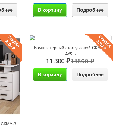
обнее
В корзину
Подробнее
СКИДКА
СКИДКА
3200 ₽
3200 ₽
Компьютерный стол угловой СКМУ-3
дуб...
11 300 ₽
14500 ₽
В корзину
Подробнее
й СКМУ-3