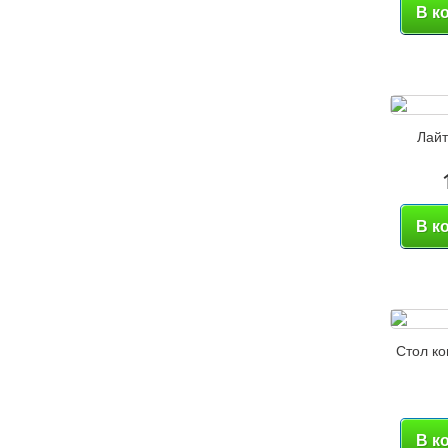
В к
Лайт
В к
Стол ко
В к