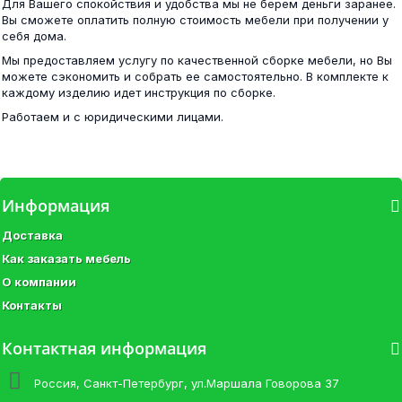
Для Вашего спокойствия и удобства мы не берем деньги заранее.
Фиеста Кровать 0,9м венге/дуб беленый
Вы сможете оплатить полную стоимость мебели при получении у
себя дома.
11 400 ₽
Мы предоставляем услугу по качественной сборке мебели, но Вы
8 100 ₽
можете сэкономить и собрать ее самостоятельно. В комплекте к
каждому изделию идет инструкция по сборке.
Работаем и с юридическими лицами.
Матрас Комфорт 80х190
Кровать с ящиками Орион
Информация
5 800 ₽
Доставка
10 900 ₽
Как заказать мебель
О компании
Контакты
Матрас Ruletto-10 80х200
Контактная информация
Комод К-1 шимо
8 700 ₽
Россия, Санкт-Петербург, ул.Маршала Говорова 37