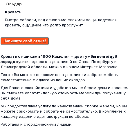
Матрас Roll Spring 80х200
Эльдар
7 400 ₽
Кровать
Быстро собрали, под основание сложили вещи, надежная
17 700 ₽
кровать, ощущение что долго прослужит.
Напишите свой отзыв!
КР 552 Бася ЛДСП кровать с прикр.бл...
Диван Петербург 39 Алый
Кровать с ящиками 1800 Камелия + две тумбы венге/дуб
лоредо
купить недорого с доставкой по Санкт-Петербургу и
18 400 ₽
Ленинградской области, можно в нашем Интернет-Магазине.
21 000 ₽
Также Вы можете сэкономить на доставке и забрать мебель
самостоятельно с одного из наших складов.
Для Вашего спокойствия и удобства мы не берем деньги заранее.
Вы сможете оплатить полную стоимость мебели при получении у
себя дома.
КР 554 Бася ЛДСП кровать 0,8 венге/белфорд
Мы предоставляем услугу по качественной сборке мебели, но Вы
Пенал Гармония ПН 601 М шимо
можете сэкономить и собрать ее самостоятельно. В комплекте к
каждому изделию идет инструкция по сборке.
5 900 ₽
Работаем и с юридическими лицами.
6 600 ₽