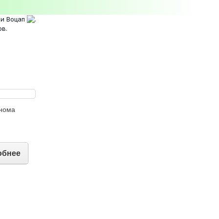
и Воцап
.
ов.
онома
обнее