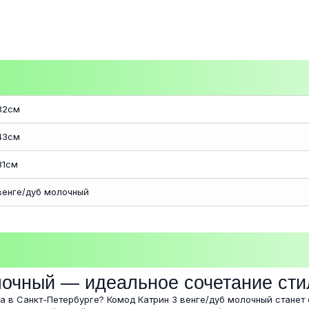
82см
43см
81см
венге/дуб молочный
лочный — идеальное сочетание ст
а в Санкт-Петербурге? Комод Катрин 3 венге/дуб молочный станет