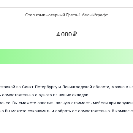
Комод Стандарт №4 NEW венге/лоредо
Стол компьютерный Грета-1 белый/крафт
6 800 ₽
4 000 ₽
Комод Стандарт №5 NEW венге/лоредо
Диван Петербург 1
7 300 ₽
ставкой по Санкт-Петербургу и Ленинградской области, можно в 
13 200 ₽
 самостоятельно с одного из наших складов.
ранее. Вы сможете оплатить полную стоимость мебели при получен
но Вы можете сэкономить и собрать ее самостоятельно. В комплект
Комод Стандарт №6 NEW венге/лоредо
Диван Петербург 36
5 800 ₽