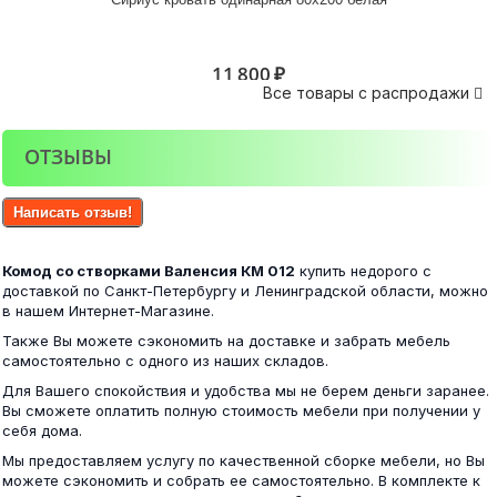
6 800 ₽
11 800 ₽
Все товары с распродажи

ОТЗЫВЫ
Комод Стандарт №5 NEW венге/лоредо
Кровать с ящиками Стандарт 1200 венге
Написать отзыв!
7 300 ₽
Комод со створками Валенсия КМ 012
купить недорого с
14 300 ₽
доставкой по Санкт-Петербургу и Ленинградской области, можно
в нашем Интернет-Магазине.
Также Вы можете сэкономить на доставке и забрать мебель
самостоятельно с одного из наших складов.
Комод Стандарт №6 NEW венге/лоредо
Для Вашего спокойствия и удобства мы не берем деньги заранее.
Прихожая НИКА В500 Вешалка шимо
Вы сможете оплатить полную стоимость мебели при получении у
себя дома.
5 800 ₽
Мы предоставляем услугу по качественной сборке мебели, но Вы
2 500 ₽
можете сэкономить и собрать ее самостоятельно. В комплекте к