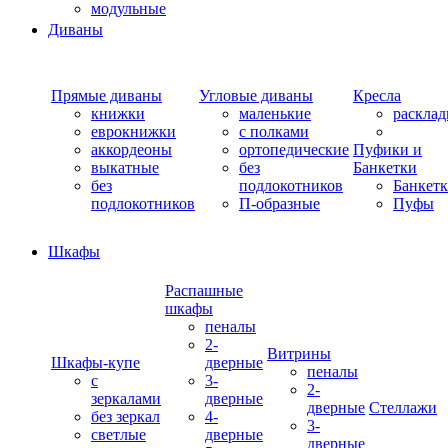
модульные
Диваны
Прямые диваны
Угловые диваны
Кресла
книжки
маленькие
раскла
еврокнижки
с полками
аккордеоны
ортопедические
Пуфики и
выкатные
без
Банкетки
без
подлокотников
Банкет
подлокотников
П-образные
Пуфы
Шкафы
Распашные
шкафы
пеналы
2-
Витрины
Шкафы-купе
дверные
пеналы
с
3-
2-
зеркалами
дверные
дверные
Стеллажи
без зеркал
4-
3-
светлые
дверные
дверные