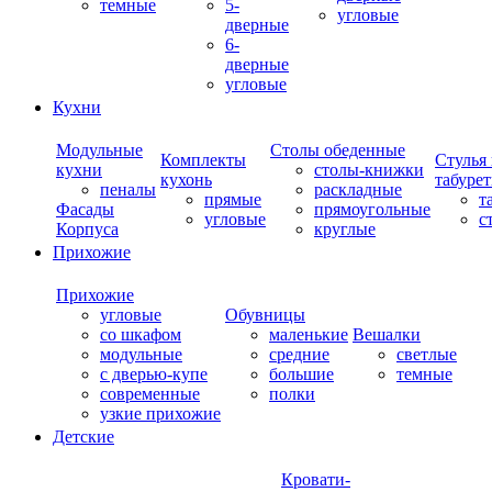
темные
5-
угловые
дверные
6-
дверные
угловые
Кухни
Модульные
Столы обеденные
Комплекты
Стулья
кухни
столы-книжки
кухонь
табуре
пеналы
раскладные
прямые
т
Фасады
прямоугольные
угловые
с
Корпуса
круглые
Прихожие
Прихожие
угловые
Обувницы
со шкафом
маленькие
Вешалки
модульные
средние
светлые
с дверью-купе
большие
темные
современные
полки
узкие прихожие
Детские
Кровати-