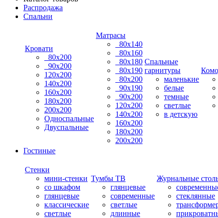
Распродажа
Спальни
Матрасы
80х140
Кровати
80х160
80х200
80х180
Спальные
90х200
80х190
гарнитуры
Ком
120х200
80х200
маленькие
140х200
90х190
белые
160х200
90х200
темные
180х200
120х200
светлые
200х200
140х200
в детскую
Односпальные
160х200
Двуспальные
180х200
200х200
Гостиные
Стенки
мини-стенки
Тумбы ТВ
Журнальные стол
со шкафом
глянцевые
современны
глянцевые
современные
стеклянные
классические
светлые
трансформе
светлые
длинные
прикроватн