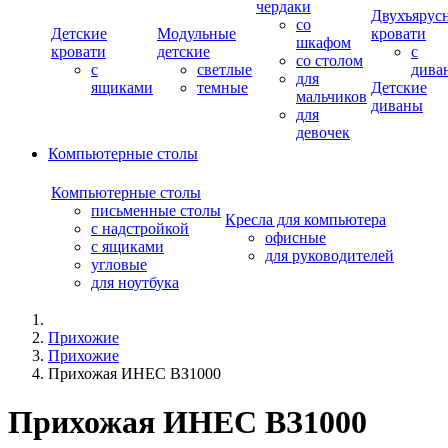
чердаки
Двухъярус
со
Детские
Модульные
кровати
шкафом
кровати
детские
с
со столом
с
светлые
дива
для
ящиками
темные
Детские
мальчиков
диваны
для
девочек
Компьютерные столы
Компьютерные столы
письменные столы
Кресла для компьютера
с надстройкой
офисные
с ящиками
для руководителей
угловые
для ноутбука
Прихожие
Прихожие
Прихожая ИНЕС ВЗ1000
Прихожая ИНЕС ВЗ1000