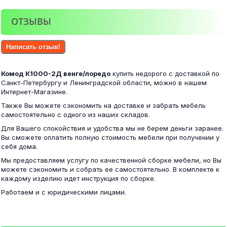
ОТЗЫВЫ
Комод Стандарт №5 NEW венге/лоредо
ШК Трио ЛДСП Анкор
Написать отзыв!
7 300 ₽
Комод К1000-2Д венге/лоредо
купить недорого с доставкой по
16 700 ₽
Санкт-Петербургу и Ленинградской области, можно в нашем
Интернет-Магазине.
Также Вы можете сэкономить на доставке и забрать мебель
самостоятельно с одного из наших складов.
Комод Стандарт №6 NEW венге/лоредо
Для Вашего спокойствия и удобства мы не берем деньги заранее.
Кровать Дели 160 карамель подъемная
Вы сможете оплатить полную стоимость мебели при получении у
себя дома.
5 800 ₽
Мы предоставляем услугу по качественной сборке мебели, но Вы
27 000 ₽
можете сэкономить и собрать ее самостоятельно. В комплекте к
каждому изделию идет инструкция по сборке.
Работаем и с юридическими лицами.
Комод Грация венге/лоредо