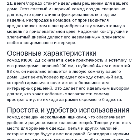
2Д венге/лоредо станет идеальным решением для вашего
дома. Этот светлый и широкий комод создан специально
для тех, кто ценит стиль и функциональность в одном
изделии. Распродажа комодов от производителя
предоставляет вам шанс приобрести эту замечательную
модель по привлекательной цене. Надежная конструкция и
элегантный дизайн делают его незаменимым элементом
любого современного интерьера.
Основные характеристики
Комод К1000-2Д сочетает в себе практичность и эстетику. С
его размерами: шириной 100 см, глубиной 44 см и высотой
83 см, он идеально впишется в любую комнату вашего
дома. Цвет венге/лоредо придает комоду стильный вид,
который гармонично сочетается с большинством
интерьерных решений. Это делает его идеальным выбором
для тех, кто хочет добавить элегантности своему
пространству, не выходя за рамки скромного бюджета.
Простота и удобство использования
Комод оснащен несколькими ящиками, что обеспечивает
удобное и рациональное хранение вещей. Теперь у вас есть
место для хранения одежды, белья и других мелочей,
которые всегда будут у вас под рукой. Благодаря широким
ящикам вы сможете разместить все необходимые вещи, не