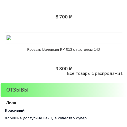
4 800 ₽
8 700 ₽
Угловое завершение Орион
Кровать Валенсия КР 013 с настилом 140
3 900 ₽
9 800 ₽
Все товары с распродажи

ОТЗЫВЫ
Стеллаж угловой Марта-15 ШУ
Стол-книжка Стандарт венге
Лиля
4 500 ₽
Красивый
Хорошие доступные цены, а качество супер
4 600 ₽