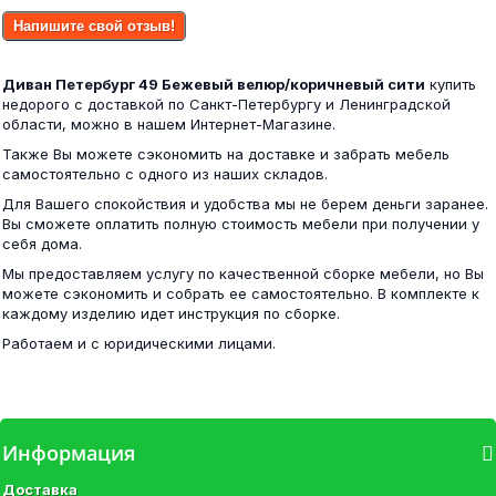
Напишите свой отзыв!
Угол №1 Вега (рельеф пастель)
Диван Петербург 49 Бежевый велюр/коричневый сити
купить
Комод Катрин 3 венге/дуб молочный
недорого с доставкой по Санкт-Петербургу и Ленинградской
области, можно в нашем Интернет-Магазине.
4 900 ₽
Также Вы можете сэкономить на доставке и забрать мебель
6 900 ₽
самостоятельно с одного из наших складов.
Для Вашего спокойствия и удобства мы не берем деньги заранее.
Вы сможете оплатить полную стоимость мебели при получении у
себя дома.
Диван Петербург 1
Мы предоставляем услугу по качественной сборке мебели, но Вы
можете сэкономить и собрать ее самостоятельно. В комплекте к
Кровать Гармония с ящиками 160х200...
каждому изделию идет инструкция по сборке.
13 200 ₽
Работаем и с юридическими лицами.
26 000 ₽
Информация
Диван Петербург 2 светлый Париж
Доставка