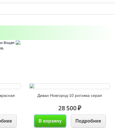
и Воцап
.
ов.
 красная
Диван Новгород-10 рогожка серая
28 500 ₽
обнее
В корзину
Подробнее