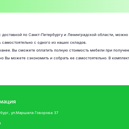
Стеллаж угловой Марта-15 ШУ
Матрас Сфера 80х200
4 500 ₽
с доставкой по Санкт-Петербургу и Ленинградской области, можно
9 800 ₽
 самостоятельно с одного из наших складов.
ранее. Вы сможете оплатить полную стоимость мебели при получен
но Вы можете сэкономить и собрать ее самостоятельно. В комплект
Угол №1 Вега (рельеф пастель)
Ямайка Пенал ЯПП-1 крафт/белый
4 900 ₽
6 000 ₽
рмация
рбург, ул.Маршала Говорова 37
Диван Петербург 1
Челси Шкаф 1200 Белый глянец
9