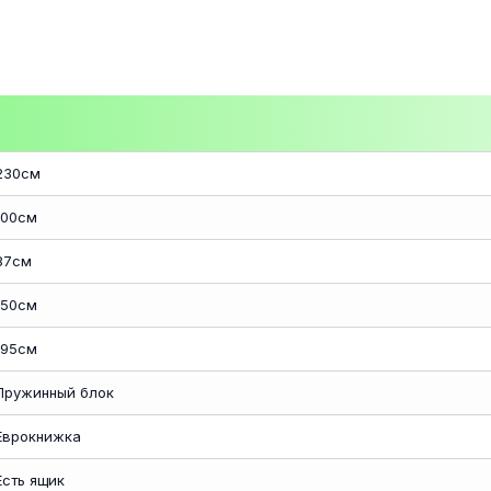
230см
100см
87см
150см
195см
Пружинный блок
Еврокнижка
Есть ящик