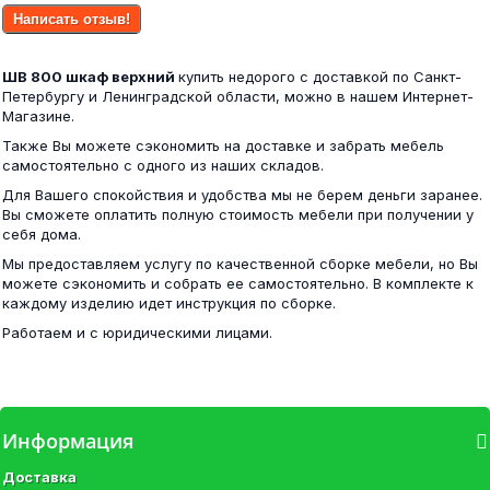
Гостиная ПЕКИН С ПЕНАЛОМ шимо
Написать отзыв!
4 500 ₽
ШВ 800 шкаф верхний
купить недорого с доставкой по Санкт-
22 700 ₽
Петербургу и Ленинградской области, можно в нашем Интернет-
Магазине.
Также Вы можете сэкономить на доставке и забрать мебель
самостоятельно с одного из наших складов.
Для Вашего спокойствия и удобства мы не берем деньги заранее.
Нортон НМ 013.12 Шкаф для одежды Серый...
Вы сможете оплатить полную стоимость мебели при получении у
себя дома.
Мы предоставляем услугу по качественной сборке мебели, но Вы
8 300 ₽
можете сэкономить и собрать ее самостоятельно. В комплекте к
каждому изделию идет инструкция по сборке.
Работаем и с юридическими лицами.
Комод КМ-02 РОНДА белое дерево
Информация
Доставка
6 000 ₽