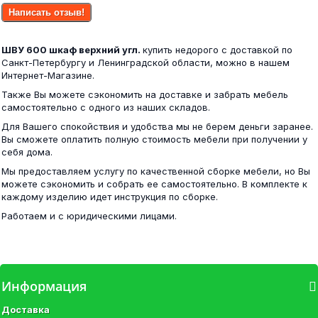
Шкаф-купе ВНТ 110х240 - 2 зеркала
Написать отзыв!
4 500 ₽
ШВУ 600 шкаф верхний угл.
купить недорого с доставкой по
26 900 ₽
Санкт-Петербургу и Ленинградской области, можно в нашем
Интернет-Магазине.
Также Вы можете сэкономить на доставке и забрать мебель
самостоятельно с одного из наших складов.
Угол №1 Вега (рельеф пастель)
Для Вашего спокойствия и удобства мы не берем деньги заранее.
Сириус кровать одинарная 80х200 белая
Вы сможете оплатить полную стоимость мебели при получении у
себя дома.
4 900 ₽
Мы предоставляем услугу по качественной сборке мебели, но Вы
11 800 ₽
можете сэкономить и собрать ее самостоятельно. В комплекте к
каждому изделию идет инструкция по сборке.
Работаем и с юридическими лицами.
Диван Петербург 1
ШК Квадро ЛДСП венге/белфорд
Информация
13 200 ₽
Доставка
21 800 ₽