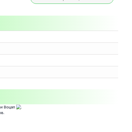
и Воцап
.
ов.