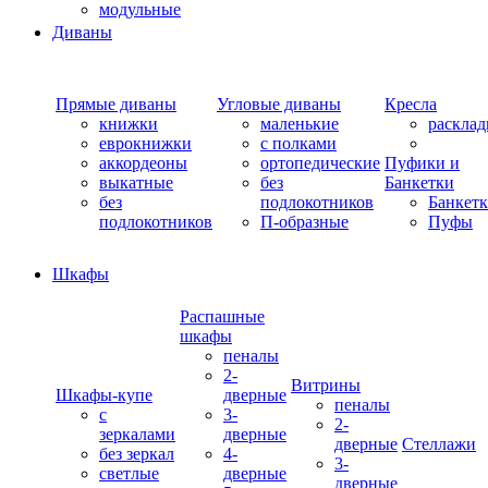
модульные
Диваны
Прямые диваны
Угловые диваны
Кресла
книжки
маленькие
раскла
еврокнижки
с полками
аккордеоны
ортопедические
Пуфики и
выкатные
без
Банкетки
без
подлокотников
Банкет
подлокотников
П-образные
Пуфы
Шкафы
Распашные
шкафы
пеналы
2-
Витрины
Шкафы-купе
дверные
пеналы
с
3-
2-
зеркалами
дверные
дверные
Стеллажи
без зеркал
4-
3-
светлые
дверные
дверные