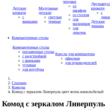
чердаки
Двухъярус
со
Детские
Модульные
кровати
шкафом
кровати
детские
с
со столом
с
светлые
дива
для
ящиками
темные
Детские
мальчиков
диваны
для
девочек
Компьютерные столы
Компьютерные столы
письменные столы
Кресла для компьютера
с надстройкой
офисные
с ящиками
для руководителей
угловые
для ноутбука
Спальни
Комоды
Комод с зеркалом Ливерпуль цвет ясень ваниль/белый
Комод с зеркалом Ливерпуль