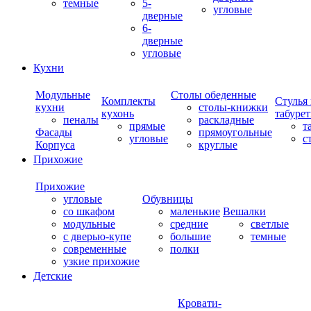
темные
5-
угловые
дверные
6-
дверные
угловые
Кухни
Модульные
Столы обеденные
Комплекты
Стулья
кухни
столы-книжки
кухонь
табуре
пеналы
раскладные
прямые
т
Фасады
прямоугольные
угловые
с
Корпуса
круглые
Прихожие
Прихожие
угловые
Обувницы
со шкафом
маленькие
Вешалки
модульные
средние
светлые
с дверью-купе
большие
темные
современные
полки
узкие прихожие
Детские
Кровати-