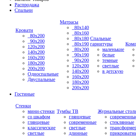
Распродажа
Спальни
Матрасы
80х140
Кровати
80х160
80х200
80х180
Спальные
90х200
80х190
гарнитуры
Ком
120х200
80х200
маленькие
140х200
90х190
белые
160х200
90х200
темные
180х200
120х200
светлые
200х200
140х200
в детскую
Односпальные
160х200
Двуспальные
180х200
200х200
Гостиные
Стенки
мини-стенки
Тумбы ТВ
Журнальные стол
со шкафом
глянцевые
современны
глянцевые
современные
стеклянные
классические
светлые
трансформе
светлые
длинные
прикроватн