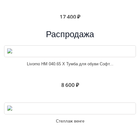
17 400 ₽
Распродажа
Белла шкаф угловой венге/ясень белый
Livorno НМ 040.65 Х Тумба для обуви Софт...
10 600 ₽
8 600 ₽
Белла венге/ясень белый
Стеллаж венге
6 100 ₽