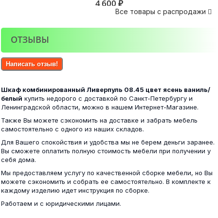
4 600 ₽
Все товары с распродажи

ОТЗЫВЫ
Фиеста шкаф 3-х створчатый венге/лоредо
Угловой диван Петербург 52
Написать отзыв!
17 500 ₽
Шкаф комбинированный Ливерпуль 08.45 цвет ясень ваниль/
30 000 ₽
белый
купить недорого с доставкой по Санкт-Петербургу и
Ленинградской области, можно в нашем Интернет-Магазине.
Также Вы можете сэкономить на доставке и забрать мебель
самостоятельно с одного из наших складов.
Фиеста шкаф 4-х створчатый венге/лоредо
Для Вашего спокойствия и удобства мы не берем деньги заранее.
Комод Катрин 3 белый
Вы сможете оплатить полную стоимость мебели при получении у
себя дома.
20 400 ₽
Мы предоставляем услугу по качественной сборке мебели, но Вы
6 900 ₽
можете сэкономить и собрать ее самостоятельно. В комплекте к
каждому изделию идет инструкция по сборке.
Работаем и с юридическими лицами.