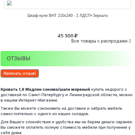
Юнона Кровать 1,4 с основанием венге/дуб
Шкаф-купе ВНТ 210х240 - 2 ЛДСП+Зеркало
6 900 ₽
45 300 ₽
Все товары с распродажи

ОТЗЫВЫ
Юнона Кровать 1,6 с основанием венге/дуб
Стол компьютерный №8 венге/белфорд
Написать отзыв!
7 400 ₽
Кровать 1,6 Мадлен сонома/шале мореный
купить недорого с
10 100 ₽
доставкой по Санкт-Петербургу и Ленинградской области, можно
в нашем Интернет-Магазине.
Также Вы можете сэкономить на доставке и забрать мебель
самостоятельно с одного из наших складов.
КР 552 Бася ЛДСП кровать с прикр.бл...
Для Вашего спокойствия и удобства мы не берем деньги заранее.
Комод Катрин 3 крафт/белый
Вы сможете оплатить полную стоимость мебели при получении у
себя дома.