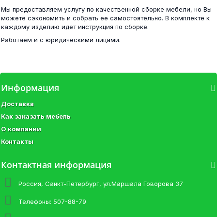
18 400 ₽
Мы предоставляем услугу по качественной сборке мебели, но Вы
6 900 ₽
можете сэкономить и собрать ее самостоятельно. В комплекте к
каждому изделию идет инструкция по сборке.
Работаем и с юридическими лицами.
КР 554 Бася ЛДСП кровать 0,8 венге/белфорд
Стол журнальный раскладной Глория 601 дуб...
Информация
5 900 ₽
Доставка
4 900 ₽
Как заказать мебель
О компании
Контакты
КР 555 Бася ЛДСП кровать 0,9 Шимо
Контактная информация
Диван Петербург 2 серая рогожка...
6 500 ₽
Россия, Санкт-Петербург, ул.Маршала Говорова 37
16 100 ₽
Телефоны:
507-88-79