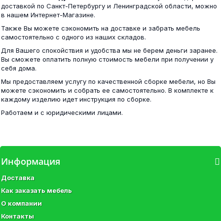
доставкой по Санкт-Петербургу и Ленинградской области, можно
в нашем Интернет-Магазине.
Также Вы можете сэкономить на доставке и забрать мебель
самостоятельно с одного из наших складов.
Стенка Соло № 10
Для Вашего спокойствия и удобства мы не берем деньги заранее.
Симпл КР-17 кровать 16 с ящиками и полками...
Вы сможете оплатить полную стоимость мебели при получении у
себя дома.
30 000 ₽
Мы предоставляем услугу по качественной сборке мебели, но Вы
17 200 ₽
можете сэкономить и собрать ее самостоятельно. В комплекте к
каждому изделию идет инструкция по сборке.
Работаем и с юридическими лицами.
Стенка Флоренция-5 сонома/белый глянец
Livorno 13.16 Шкаф для одежды Софт Графит...
Информация
32 800 ₽
Доставка
11 900 ₽
Как заказать мебель
О компании
Контакты
Стенка Моника со шкафом