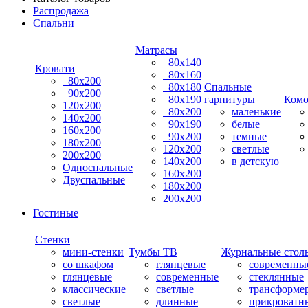
Распродажа
Спальни
Матрасы
80х140
Кровати
80х160
80х200
80х180
Спальные
90х200
80х190
гарнитуры
Ком
120х200
80х200
маленькие
140х200
90х190
белые
160х200
90х200
темные
180х200
120х200
светлые
200х200
140х200
в детскую
Односпальные
160х200
Двуспальные
180х200
200х200
Гостиные
Стенки
мини-стенки
Тумбы ТВ
Журнальные стол
со шкафом
глянцевые
современны
глянцевые
современные
стеклянные
классические
светлые
трансформе
светлые
длинные
прикроватн