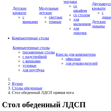
чердаки
Двухъярус
со
Детские
Модульные
кровати
шкафом
кровати
детские
с
со столом
с
светлые
дива
для
ящиками
темные
Детские
мальчиков
диваны
для
девочек
Компьютерные столы
Компьютерные столы
письменные столы
Кресла для компьютера
с надстройкой
офисные
с ящиками
для руководителей
угловые
для ноутбука
Кухни
Столы обеденные
Стол обеденный ЛДСП прямая нога
Стол обеденный ЛДСП