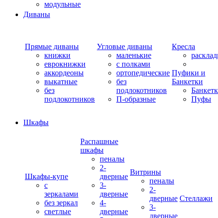
модульные
Диваны
Прямые диваны
Угловые диваны
Кресла
книжки
маленькие
раскла
еврокнижки
с полками
аккордеоны
ортопедические
Пуфики и
выкатные
без
Банкетки
без
подлокотников
Банкет
подлокотников
П-образные
Пуфы
Шкафы
Распашные
шкафы
пеналы
2-
Витрины
Шкафы-купе
дверные
пеналы
с
3-
2-
зеркалами
дверные
дверные
Стеллажи
без зеркал
4-
3-
светлые
дверные
дверные