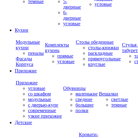
темные
5-
угловые
дверные
6-
дверные
угловые
Кухни
Модульные
Столы обеденные
Комплекты
Стулья
кухни
столы-книжки
кухонь
табуре
пеналы
раскладные
прямые
т
Фасады
прямоугольные
угловые
с
Корпуса
круглые
Прихожие
Прихожие
угловые
Обувницы
со шкафом
маленькие
Вешалки
модульные
средние
светлые
с дверью-купе
большие
темные
современные
полки
узкие прихожие
Детские
Кровати-