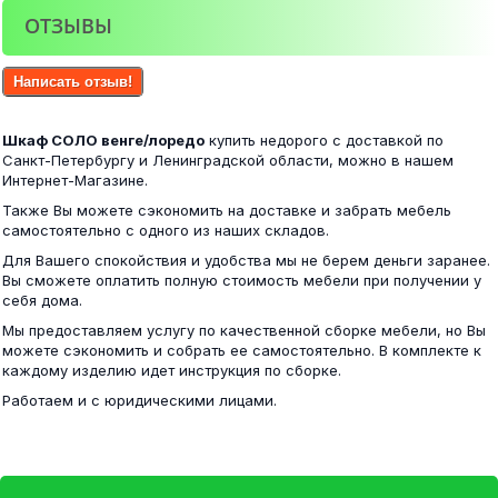
ОТЗЫВЫ
Фиеста шкаф 3-х створчатый венге/лоредо
Фиеста Кровать 0,9м венге/дуб беленый
Написать отзыв!
17 500 ₽
Шкаф СОЛО венге/лоредо
купить недорого с доставкой по
8 100 ₽
Санкт-Петербургу и Ленинградской области, можно в нашем
Интернет-Магазине.
Также Вы можете сэкономить на доставке и забрать мебель
самостоятельно с одного из наших складов.
Фиеста шкаф 4-х створчатый венге/лоредо
Для Вашего спокойствия и удобства мы не берем деньги заранее.
Прихожая Грация Шимо
Вы сможете оплатить полную стоимость мебели при получении у
себя дома.
20 400 ₽
Мы предоставляем услугу по качественной сборке мебели, но Вы
11 100 ₽
можете сэкономить и собрать ее самостоятельно. В комплекте к
каждому изделию идет инструкция по сборке.
Работаем и с юридическими лицами.
Фиеста шкаф угловой венге/лоредо
Кровать с ящиками 1800 Камелия + две тумбы...