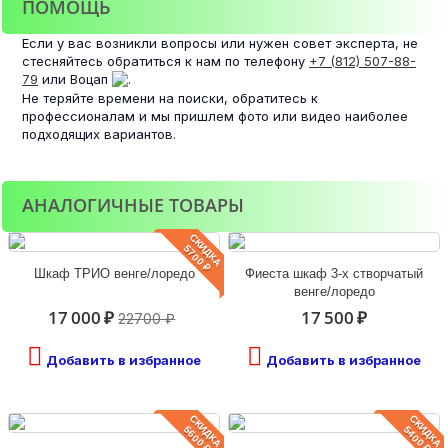
ПОМОЩЬ
Если у вас возникли вопросы или нужен совет эксперта, не
стесняйтесь обратиться к нам по телефону
+7 (812) 507-88-
79
или Воцап
.
Не теряйте времени на поиски, обратитесь к
профессионалам и мы пришлем фото или видео наиболее
подходящих вариантов.
АНАЛОГИЧНЫЕ ТОВАРЫ
СКИДКА
5700 ₽
Шкаф ТРИО венге/лоредо
Фиеста шкаф 3-х створчатый
венге/лоредо
17 000 ₽
17 500 ₽
22700 ₽
Добавить в избранное
Добавить в избранное
СКИДКА
СКИДКА
5600 ₽
5400 ₽