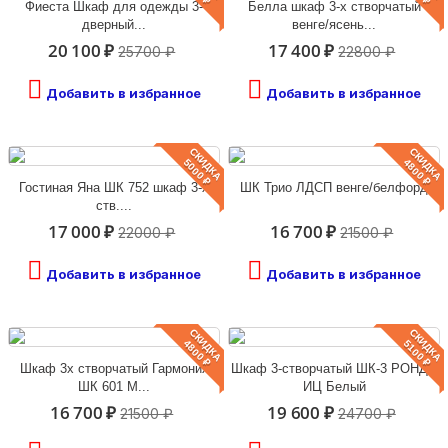
Фиеста Шкаф для одежды 3-
Белла шкаф 3-х створчатый
дверный...
венге/ясень...
20 100 ₽
17 400 ₽
25700 ₽
22800 ₽
Добавить в избранное
Добавить в избранное
СКИДКА
СКИДКА
5000 ₽
4800 ₽
Гостиная Яна ШК 752 шкаф 3-х
ШК Трио ЛДСП венге/белфорд
ств....
17 000 ₽
16 700 ₽
22000 ₽
21500 ₽
Добавить в избранное
Добавить в избранное
СКИДКА
СКИДКА
4800 ₽
5100 ₽
Шкаф 3х створчатый Гармония
Шкаф 3-створчатый ШК-3 РОНДА
ШК 601 М...
ИЦ Белый
16 700 ₽
19 600 ₽
21500 ₽
24700 ₽