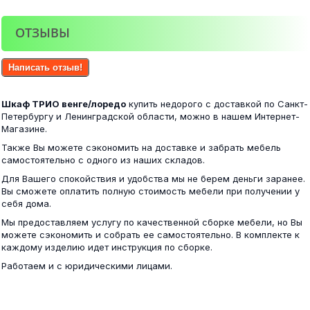
ОТЗЫВЫ
Фиеста шкаф 3-х створчатый венге/лоредо
Симпл ПС-07 стол письменный белый
Написать отзыв!
17 500 ₽
Шкаф ТРИО венге/лоредо
купить недорого с доставкой по Санкт-
5 400 ₽
Петербургу и Ленинградской области, можно в нашем Интернет-
Магазине.
Также Вы можете сэкономить на доставке и забрать мебель
самостоятельно с одного из наших складов.
Фиеста шкаф 4-х створчатый венге/лоредо
Для Вашего спокойствия и удобства мы не берем деньги заранее.
Кровать Гармония с ящиками 120х200 крафт и...
Вы сможете оплатить полную стоимость мебели при получении у
себя дома.
20 400 ₽
Мы предоставляем услугу по качественной сборке мебели, но Вы
21 700 ₽
можете сэкономить и собрать ее самостоятельно. В комплекте к
каждому изделию идет инструкция по сборке.
Работаем и с юридическими лицами.
Фиеста шкаф угловой венге/лоредо