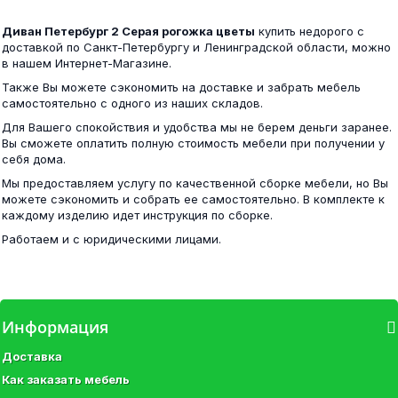
4 500 ₽
Диван Петербург 2 Серая рогожка цветы
купить недорого с
81 000 ₽
доставкой по Санкт-Петербургу и Ленинградской области, можно
в нашем Интернет-Магазине.
Также Вы можете сэкономить на доставке и забрать мебель
самостоятельно с одного из наших складов.
Угол №1 Вега (рельеф пастель)
Для Вашего спокойствия и удобства мы не берем деньги заранее.
Белла шкаф 2-х створчатый венге/ясень белый
Вы сможете оплатить полную стоимость мебели при получении у
себя дома.
4 900 ₽
Мы предоставляем услугу по качественной сборке мебели, но Вы
12 100 ₽
можете сэкономить и собрать ее самостоятельно. В комплекте к
каждому изделию идет инструкция по сборке.
Работаем и с юридическими лицами.
Диван Петербург 1
Шкаф-купе ВНТ 180х220 - 2 ЛДСП
Информация
13 200 ₽
Доставка
32 400 ₽
Как заказать мебель