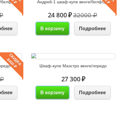
е/белфорд
Андрей-1 шкаф-купе венге/белфорд
24 800 ₽
₽
32000 ₽
обнее
В корзину
Подробнее
СКИДКА
8400 ₽
оредо
Шкаф-купе Маэстро венге/лоредо
27 300 ₽
 ₽
обнее
В корзину
Подробнее