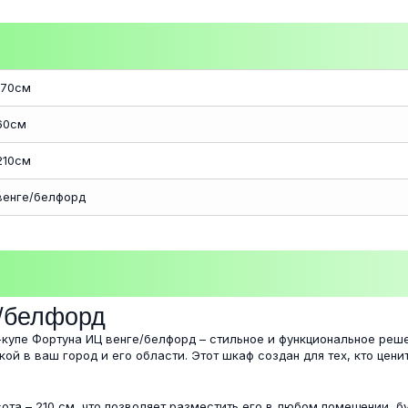
170см
60см
210см
венге/белфорд
/белфорд
купе Фортуна ИЦ венге/белфорд – стильное и функциональное реше
ой в ваш город и его области. Этот шкаф создан для тех, кто цени
сота – 210 см, что позволяет разместить его в любом помещении, б