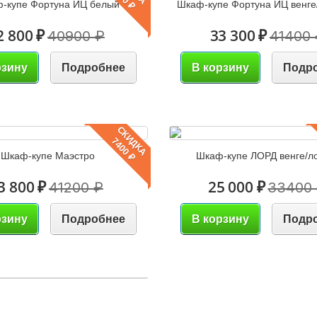
-купе Фортуна ИЦ белый
Шкаф-купе Фортуна ИЦ венг
2 800 ₽
33 300 ₽
40900 ₽
41400 
рзину
Подробнее
В корзину
Подр
СКИДКА
7400 ₽
Шкаф-купе Маэстро
Шкаф-купе ЛОРД венге/л
3 800 ₽
25 000 ₽
41200 ₽
33400
рзину
Подробнее
В корзину
Подр