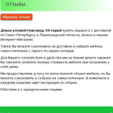
ОТЗЫВЫ
Угловой диван Петербург 30
Матрас Ruletto-10 160х200
Написать отзыв!
31 500 ₽
Диван угловой Новгород-34 серый
купить недорого с доставкой
16 900 ₽
по Санкт-Петербургу и Ленинградской области, можно в нашем
Интернет-Магазине.
Также Вы можете сэкономить на доставке и забрать мебель
самостоятельно с одного из наших складов.
Угловой диван Петербург 31
Для Вашего спокойствия и удобства мы не берем деньги заранее.
Модульная прихожая Ямайка крафт/белый
Вы сможете оплатить полную стоимость мебели при получении у
себя дома.
31 500 ₽
Мы предоставляем услугу по качественной сборке мебели, но Вы
16 900 ₽
можете сэкономить и собрать ее самостоятельно. В комплекте к
каждому изделию идет инструкция по сборке.
Работаем и с юридическими лицами.
Угловой диван Петербург 33
Компьютерный стол со шкафом...