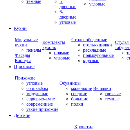
темные
5-
угловые
дверные
6-
дверные
угловые
Кухни
Модульные
Столы обеденные
Комплекты
Стулья
кухни
столы-книжки
кухонь
табуре
пеналы
раскладные
прямые
т
Фасады
прямоугольные
угловые
с
Корпуса
круглые
Прихожие
Прихожие
угловые
Обувницы
со шкафом
маленькие
Вешалки
модульные
средние
светлые
с дверью-купе
большие
темные
современные
полки
узкие прихожие
Детские
Кровати-