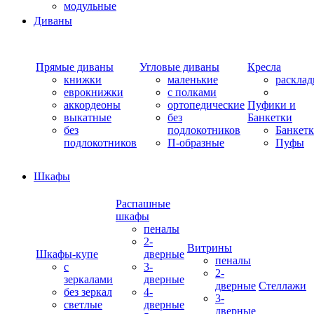
модульные
Диваны
Прямые диваны
Угловые диваны
Кресла
книжки
маленькие
раскла
еврокнижки
с полками
аккордеоны
ортопедические
Пуфики и
выкатные
без
Банкетки
без
подлокотников
Банкет
подлокотников
П-образные
Пуфы
Шкафы
Распашные
шкафы
пеналы
2-
Витрины
Шкафы-купе
дверные
пеналы
с
3-
2-
зеркалами
дверные
дверные
Стеллажи
без зеркал
4-
3-
светлые
дверные
дверные