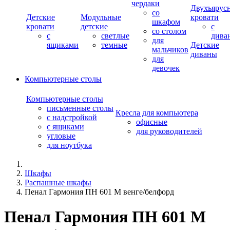
чердаки
Двухъярус
со
Детские
Модульные
кровати
шкафом
кровати
детские
с
со столом
с
светлые
дива
для
ящиками
темные
Детские
мальчиков
диваны
для
девочек
Компьютерные столы
Компьютерные столы
письменные столы
Кресла для компьютера
с надстройкой
офисные
с ящиками
для руководителей
угловые
для ноутбука
Шкафы
Распашные шкафы
Пенал Гармония ПН 601 М венге/белфорд
Пенал Гармония ПН 601 М