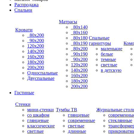
Распродажа
Спальни
Матрасы
80х140
Кровати
80х160
80х200
80х180
Спальные
90х200
80х190
гарнитуры
Ком
120х200
80х200
маленькие
140х200
90х190
белые
160х200
90х200
темные
180х200
120х200
светлые
200х200
140х200
в детскую
Односпальные
160х200
Двуспальные
180х200
200х200
Гостиные
Стенки
мини-стенки
Тумбы ТВ
Журнальные стол
со шкафом
глянцевые
современны
глянцевые
современные
стеклянные
классические
светлые
трансформе
светлые
длинные
прикроватн